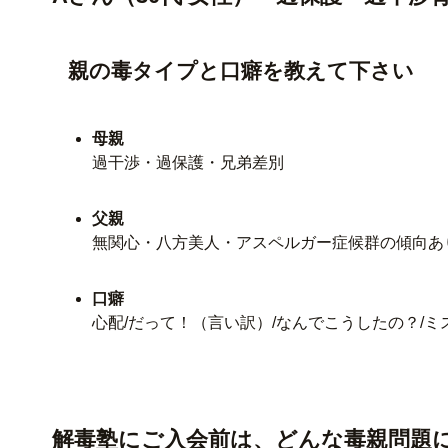
親の毒タイプと口癖を教えて下さい
母親
過干渉・過保護・兄弟差別
父親
無関心・八方美人・アスペルガー症候群の傾向あ
口癖
心配/だって！（言い訳）/なんでこうしたの？/
解毒塾にご入会前は、どんな毒親問題