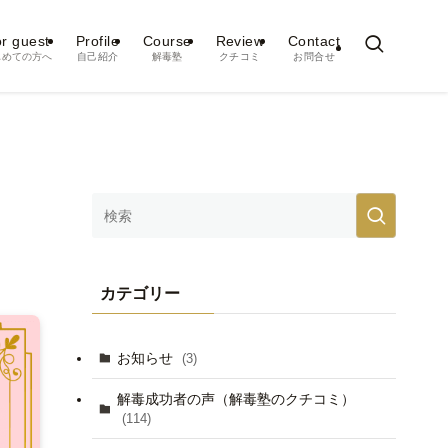
r guest
Profile
Course
Review
Contact
じめての方へ
自己紹介
解毒塾
クチコミ
お問合せ
カテゴリー
お知らせ
(3)
解毒成功者の声（解毒塾のクチコミ）
(114)