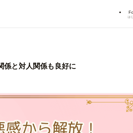
Fo
は
関係と対人関係も良好に