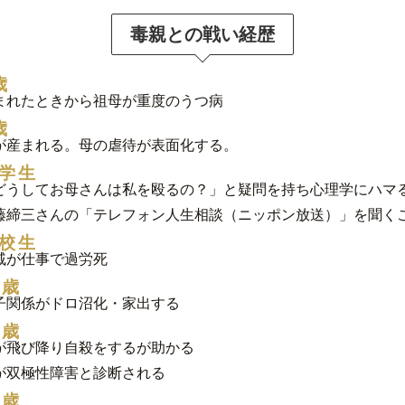
毒親との戦い経歴
歳
まれたときから祖母が重度のうつ病
歳
が産まれる。母の虐待が表面化する。
学生
どうしてお母さんは私を殴るの？」と疑問を持ち心理学にハマ
藤締三さんの「テレフォン人生相談（ニッポン放送）」を聞く
校生
戚が仕事で過労死
9歳
子関係がドロ沼化・家出する
4歳
が飛び降り自殺をするが助かる
が双極性障害と診断される
5歳