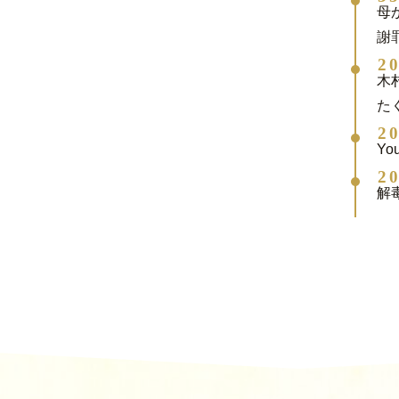
母
謝
2
木
た
2
Yo
2
解