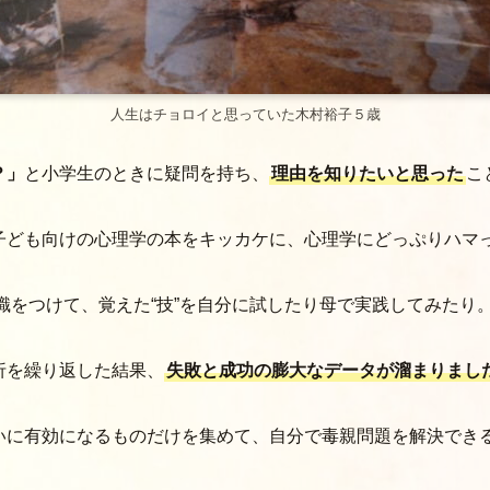
人生はチョロイと思っていた木村裕子５歳
？」
と小学生のときに疑問を持ち、
理由を知りたいと思った
こ
子ども向けの心理学の本をキッカケに、心理学にどっぷりハマ
知識をつけて、覚えた“技”を自分に試したり母で実践してみたり
折を繰り返した結果、
失敗と成功の膨大なデータが溜まりまし
いに有効になるものだけを集めて、自分で毒親問題を解決できる