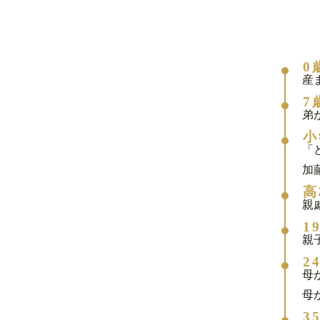
0
産
7
弟
小
「
加
高
親
1
親
2
母
母
3