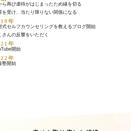
から再び虐待がはじまったため縁を切る
罪を受け、当たり障りない関係になる
019年
村式セルフカウンセリングを教えるブログ開始
くさんの反響をいただく
021年
uTube開始
022年
毒塾開始