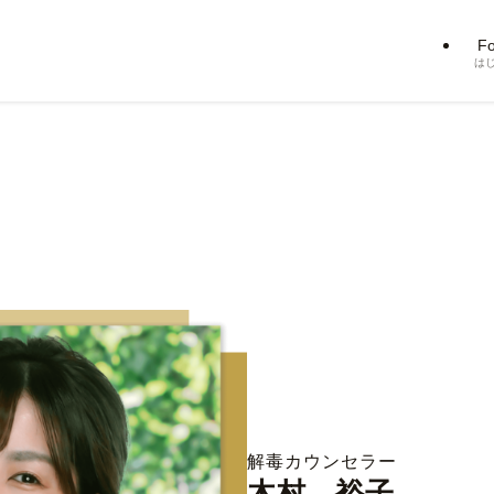
Fo
は
解毒カウンセラー
木村 裕子